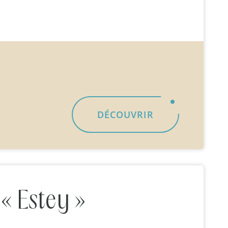
»
DÉCOUVRIR
 « Estey »