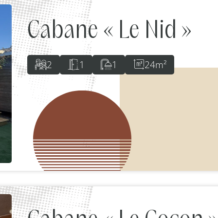
Cabane « Le Nid »
2
1
1
24m²