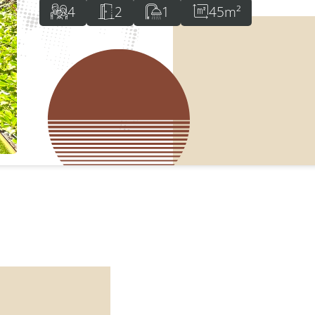
4
2
1
45m²