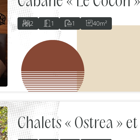
Cabane « Le Cocon 
2
1
1
40m²
Chalets « Ostrea » et