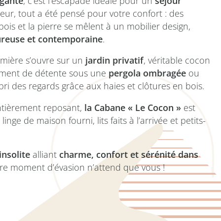
gante
, c’est l’escapade idéale pour un
séjour
érieur, tout a été pensé pour votre confort : des
is et la pierre se mêlent à un mobilier design,
reuse et contemporaine
.
umière s’ouvre sur un
jardin privatif
, véritable cocon
moment de détente sous une
pergola ombragée
ou
’abri des regards grâce aux haies et clôtures en bois.
entièrement reposant,
la Cabane « Le Cocon »
est
 linge de maison fourni, lits faits à l’arrivée et petits-
insolite
alliant
charme, confort et sérénité dans
tre moment d’évasion n’attend que vous !