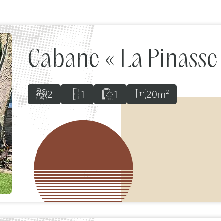
Cabane « La Pinasse
2
1
1
20m²