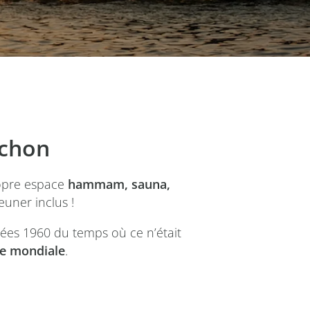
achon
opre espace
hammam, sauna,
euner inclus !
ées 1960 du temps où ce n’était
e mondiale
.