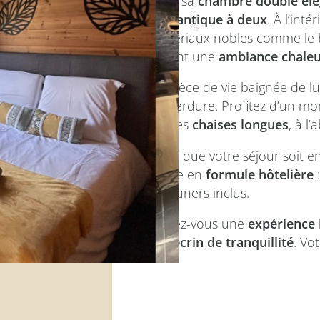
Avec sa
chambre double élé
romantique à deux
. À l’int
matériaux nobles comme le bo
créant une
ambiance chaleu
La pièce de vie baignée de l
de verdure. Profitez d’un 
sur les
chaises longues
, à l
Pour que votre séjour soit 
louée en
formule hôtelière
:
déjeuners inclus.
Offrez-vous une
expérience 
cet écrin de tranquillité
. Vo