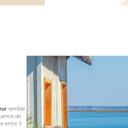
eur
semble
fluence de
ce entre 5