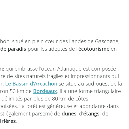
chon, situé en plein cœur des Landes de Gascogne,
 de paradis
pour les adeptes de l’
écotourisme
en
ne
qui embrasse l’océan Atlantique est composée
 de sites naturels fragiles et impressionnants qui
ur.
Le Bassin d’Arcachon
se situe au sud-ouest de la
viron 50 km de
Bordeaux
. Il a une forme triangulaire
 délimités par plus de 80 km de côtes
boisées. La forêt est généreuse et abondante dans
i est également parsemé de
dunes
, d’
étangs
, de
irières
.