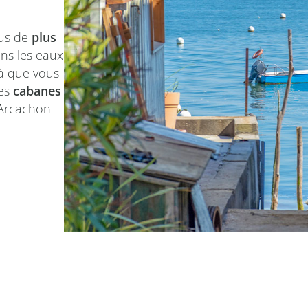
ous de
plus
ans les eaux
là que vous
les
cabanes
’Arcachon