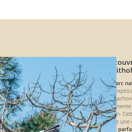
Découvr
ornitho
Ce
parc na
et d’explor
d’Arcachon.
représente 
région. Cet
abrite une
flore parf