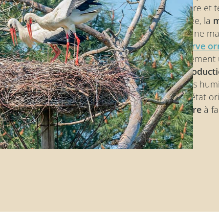
vasière et 
marée, la
m
parc ne man
réserve or
également
reproduct
zones humid
son état or
nature
à fa