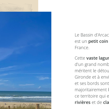
Le Bassin d’Arca
est un
petit coin
France.
Cette
vaste lagu
d’un grand nombre
méritent le déto
Gironde et à en
et ses bords sont
majoritairement 
ce territoire qu
rivières
et de
cla