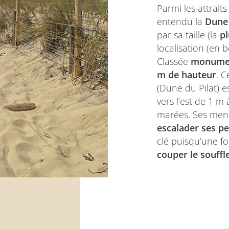
Parmi les attrait
entendu la
Dune 
par sa taille (la
pl
localisation (en b
Classée
monumen
m de hauteur
. C
(Dune du Pilat) e
vers l’est de 1 m
marées. Ses mens
escalader ses p
clé puisqu’une fo
couper le souffl