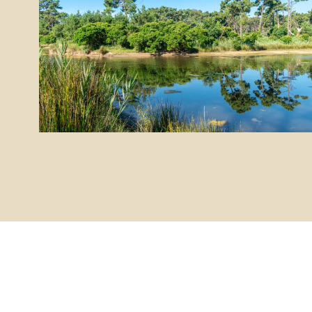
des surfeurs
mais aussi des
amoureux de la
nature
avec de belles balades le long de la côte.
Vous y trouverez un club de surf et des snacks.
Délassez-vous au soleil à parfaire votre bronzage
entre deux baignades dans les vagues ou mangez
une bonne glace avec vos enfants après avoir
construit de beaux châteaux de sables.
Au Cap Ferret, vos journées seront remplies, avec
au programme des moments de détente, de
dégustation… mais aussi des visites enrichissantes.