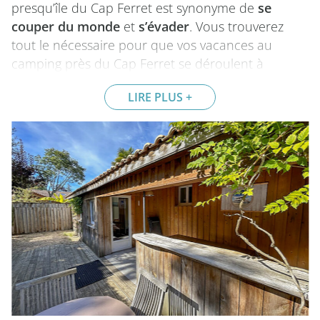
presqu’île du Cap Ferret est synonyme de
se
couper du monde
et
s’évader
. Vous trouverez
tout le nécessaire pour que vos vacances au
camping près du Cap Ferret se déroulent à
merveille : des plages magnifiques, des marchés
LIRE PLUS
en plein air pour collecter de jolis souvenirs, des
restaurants, sans oublier les soirées animées…
Voici donc les principaux lieux d’intérêt que vous
pourrez découvrir durant votre escale à Lège-Cap-
Ferret.