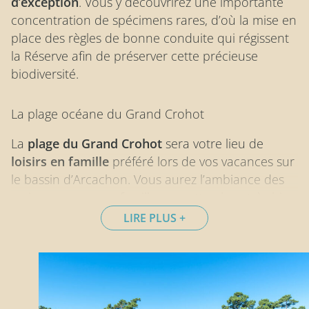
d’exception
. Vous y découvrirez une importante
concentration de spécimens rares, d’où la mise en
place des règles de bonne conduite qui régissent
la Réserve afin de préserver cette précieuse
biodiversité.
La plage océane du Grand Crohot
La
plage du Grand Crohot
sera votre lieu de
loisirs en famille
préféré lors de vos vacances sur
le bassin d’Arcachon. Vous aurez l’ambiance des
vraies vacances en famille sur cette plage très bien
aménagée, parfaitement entretenue, surveillée et
LIRE PLUS
accessible aux personnes à mobilité réduite. Elle
fait partie des trois
plages Océanes de la
presqu’île du Cap Ferret
qui sont surveillées en
période estivale avec la plage du Truc vert et la
plage de l’Horizon. C’est le
spot incontournable