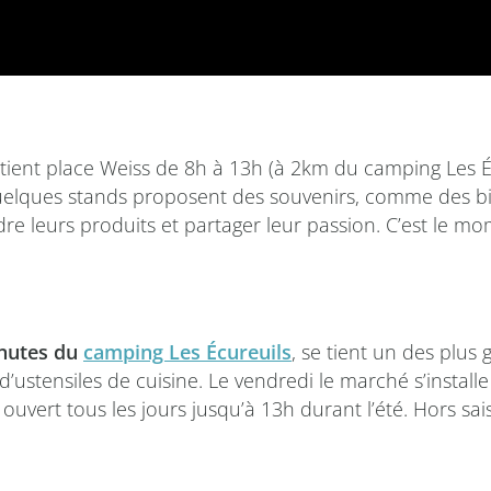
ient place Weiss de 8h à 13h (à 2km du camping Les Écu
Quelques stands proposent des souvenirs, comme des bi
dre leurs produits et partager leur passion. C’est le mo
nutes du
camping Les Écureuils
, se tient un des plus
d’ustensiles de cuisine. Le vendredi le marché s’installe
ouvert tous les jours jusqu’à 13h durant l’été. Hors sai