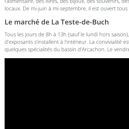
l’alimentaire, des livres, des bijoux, des souvenirs, 
locaux. De mi-juin à mi-septembre, il est ouvert tous 
Le marché de La Teste-de-Buch
Tous les jours de 8h à 13h (sauf le lundi hors saison)
d’exposants s’installent à l’intérieur. La convivialité
quelques spécialités du bassin d’Arcachon. Le vendr