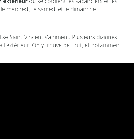
 extérieur
où se côtoient les vacanciers et les
t le mercredi, le samedi et le dimanche.
glise Saint-Vincent s’animent. Plusieurs dizaines
d à l’extérieur. On y trouve de tout, et notamment