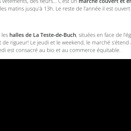
des vêtements, des fleurs… C’est un
marché couvert et en
les matins jusqu’à 13h. Le reste de l’année il est ouver
, les
halles de La Teste-de-Buch
, situées en face de l’é
 est de rigueur! Le jeudi et le weekend, le marché s’éten
edi est consacré au bio et au commerce équitable.