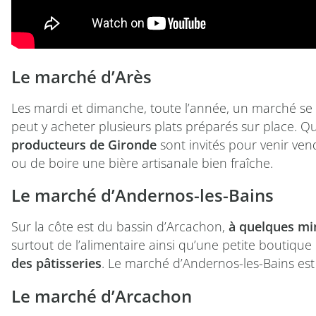
Le marché d’Arès
Les mardi et dimanche, toute l’année, un marché se t
peut y acheter plusieurs plats préparés sur place. 
producteurs de Gironde
sont invités pour venir ven
ou de boire une bière artisanale bien fraîche.
Le marché d’Andernos-les-Bains
Sur la côte est du bassin d’Arcachon,
à quelques mi
surtout de l’alimentaire ainsi qu’une petite boutique 
des pâtisseries
. Le marché d’Andernos-les-Bains est 
Le marché d’Arcachon