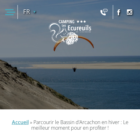
FR
EN
Accueil
»
Parcourir le Bassin d’Arcachon en hiver : Le
meilleur moment pour en profiter !